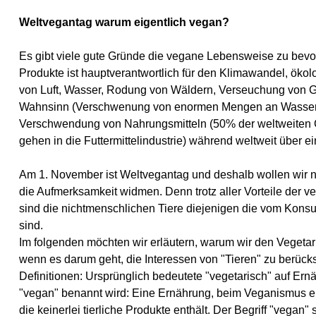
Weltvegantag warum eigentlich vegan?
Es gibt viele gute Gründe die vegane Lebensweise zu bevo
Produkte ist hauptverantwortlich für den Klimawandel, ök
von Luft, Wasser, Rodung von Wäldern, Verseuchung von
Wahnsinn (Verschwenung von enormen Mengen an Wasser, 
Verschwendung von Nahrungsmitteln (50% der weltweiten 
gehen in die Futtermittelindustrie) während weltweit über e
Am 1. November ist Weltvegantag und deshalb wollen wir n
die Aufmerksamkeit widmen. Denn trotz aller Vorteile de
sind die nichtmenschlichen Tiere diejenigen die vom Konsum
sind.
Im folgenden möchten wir erläutern, warum wir den Vegetari
wenn es darum geht, die Interessen von "Tieren" zu berücks
Definitionen: Ursprünglich bedeutete "vegetarisch" auf E
"vegan" benannt wird: Eine Ernährung, beim Veganismus e
die keinerlei tierliche Produkte enthält. Der Begriff "vega