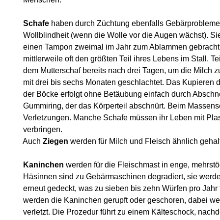
Schafe
haben durch Züchtung ebenfalls Gebärprobleme
Wollblindheit (wenn die Wolle vor die Augen wächst). S
einen Tampon zweimal im Jahr zum Ablammen gebracht. 
mittlerweile oft den größten Teil ihres Lebens im Stall. Te
dem Mutterschaf bereits nach drei Tagen, um die Milch z
mit drei bis sechs Monaten geschlachtet. Das Kupieren d
der Böcke erfolgt ohne Betäubung einfach durch Abschne
Gummiring, der das Körperteil abschnürt. Beim Massens
Verletzungen. Manche Schafe müssen ihr Leben mit Plasti
verbringen.
Auch
Ziegen
werden für Milch und Fleisch ähnlich gehal
Kaninchen
werden für die Fleischmast in enge, mehrstö
Häsinnen sind zu Gebärmaschinen degradiert, sie werde
erneut gedeckt, was zu sieben bis zehn Würfen pro Jahr f
werden die Kaninchen gerupft oder geschoren, dabei we
verletzt. Die Prozedur führt zu einem Kälteschock, nachd