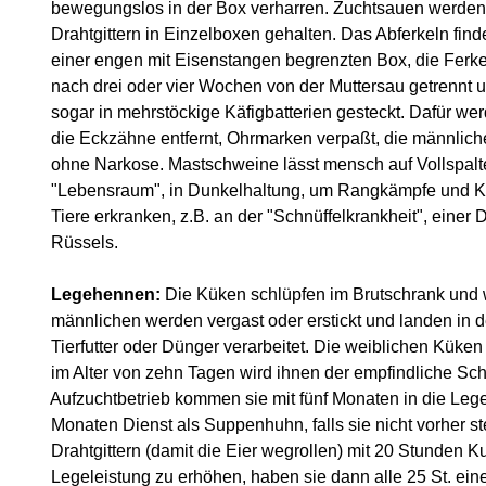
bewegungslos in der Box verharren. Zuchtsauen werden 
Drahtgittern in Einzelboxen gehalten. Das Abferkeln findet 
einer engen mit Eisenstangen begrenzten Box, die Ferkel
nach drei oder vier Wochen von der Muttersau getrennt u
sogar in mehrstöckige Käfigbatterien gesteckt. Dafür wer
die Eckzähne entfernt, Ohrmarken verpaßt, die männlichen F
ohne Narkose. Mastschweine lässt mensch auf Vollspalt
"Lebensraum", in Dunkelhaltung, um Rangkämpfe und Kan
Tiere erkranken, z.B. an der "Schnüffelkrankheit", einer 
Rüssels.
Legehennen:
Die Küken schlüpfen im Brutschrank und w
männlichen werden vergast oder erstickt und landen in 
Tierfutter oder Dünger verarbeitet. Die weiblichen Küken 
im Alter von zehn Tagen wird ihnen der empfindliche Sch
Aufzuchtbetrieb kommen sie mit fünf Monaten in die Lege
Monaten Dienst als Suppenhuhn, falls sie nicht vorher ste
Drahtgittern (damit die Eier wegrollen) mit 20 Stunden Kun
Legeleistung zu erhöhen, haben sie dann alle 25 St. einen