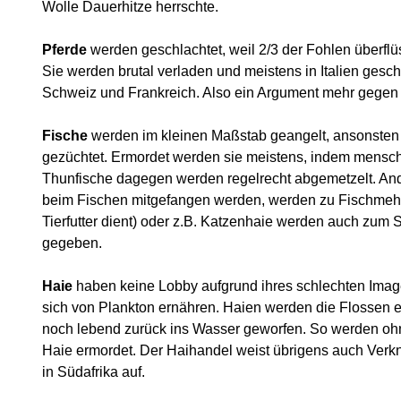
Wolle Dauerhitze herrschte.
Pferde
werden geschlachtet, weil 2/3 der Fohlen überflüs
Sie werden brutal verladen und meistens in Italien gesch
Schweiz und Frankreich. Also ein Argument mehr gegen 
Fische
werden im kleinen Maßstab geangelt, ansonsten 
gezüchtet. Ermordet werden sie meistens, indem mensch si
Thunfische dagegen werden regelrecht abgemetzelt. An
beim Fischen mitgefangen werden, werden zu Fischmehl v
Tierfutter dient) oder z.B. Katzenhaie werden auch zum S
gegeben.
Haie
haben keine Lobby aufgrund ihres schlechten Image
sich von Plankton ernähren. Haien werden die Flossen ei
noch lebend zurück ins Wasser geworfen. So werden ohne 
Haie ermordet. Der Haihandel weist übrigens auch Verkn
in Südafrika auf.