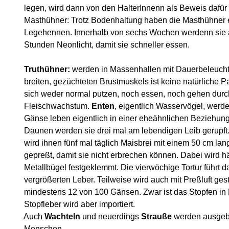
legen, wird dann von den HalterInnenn als Beweis dafür a
Masthühner: Trotz Bodenhaltung haben die Masthühner 
Legehennen. Innerhalb von sechs Wochen werdenn sie au
Stunden Neonlicht, damit sie schneller essen.
Truthühner:
werden in Massenhallen mit Dauerbeleucht
breiten, gezüchteten Brustmuskels ist keine natürliche 
sich weder normal putzen, noch essen, noch gehen durc
Fleischwachstum.
Enten
, eigentlich Wasservögel, werde
Gänse leben eigentlich in einer eheähnlichen Beziehung,
Daunen werden sie drei mal am lebendigen Leib gerupft. 
wird ihnen fünf mal täglich Maisbrei mit einem 50 cm lan
gepreßt, damit sie nicht erbrechen können. Dabei wird hä
Metallbügel festgeklemmt. Die vierwöchige Tortur führt da
vergrößerten Leber. Teilweise wird auch mit Preßluft gest
mindestens 12 von 100 Gänsen. Zwar ist das Stopfen in 
Stopfleber wird aber importiert.
Auch
Wachteln
und neuerdings
Strauße
werden ausgebe
Menschen.