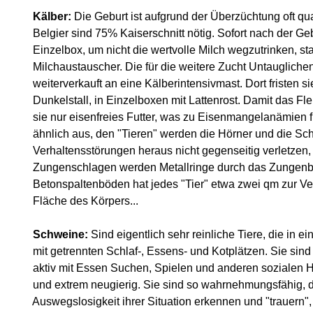
Kälber:
Die Geburt ist aufgrund der Überzüchtung oft qua
Belgier sind 75% Kaiserschnitt nötig. Sofort nach der Ge
Einzelbox, um nicht die wertvolle Milch wegzutrinken, sta
Milchaustauscher. Die für die weitere Zucht Untaugliche
weiterverkauft an eine Kälberintensivmast. Dort fristen si
Dunkelstall, in Einzelboxen mit Lattenrost. Damit das Fleis
sie nur eisenfreies Futter, was zu Eisenmangelanämien füh
ähnlich aus, den "Tieren" werden die Hörner und die Schw
Verhaltensstörungen heraus nicht gegenseitig verletzen, 
Zungenschlagen werden Metallringe durch das Zungenb
Betonspaltenböden hat jedes "Tier" etwa zwei qm zur Ver
Fläche des Körpers...
Schweine:
Sind eigentlich sehr reinliche Tiere, die in 
mit getrennten Schlaf-, Essens- und Kotplätzen. Sie sind 
aktiv mit Essen Suchen, Spielen und anderen sozialen Han
und extrem neugierig. Sie sind so wahrnehmungsfähig, da
Auswegslosigkeit ihrer Situation erkennen und "trauern"