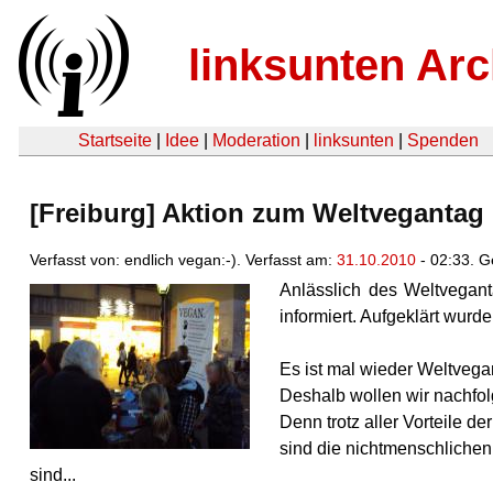
linksunten Arc
Startseite
|
Idee
|
Moderation
|
linksunten
|
Spenden
[Freiburg] Aktion zum Weltvegantag
Verfasst von: endlich vegan:-). Verfasst am:
31.10.2010
- 02:33. G
Anlässlich des Weltvegan
informiert. Aufgeklärt wur
Es ist mal wieder Weltvega
Deshalb wollen wir nachfo
Denn trotz aller Vorteile
sind die nichtmenschlichen
sind...