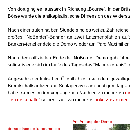
Von dort ging es lautstark in Richtung „Bourse“. In der Br
Börse wurde die antikapitalistische Dimension des Widersta
Nach einer guten halben Stunde ging es weiter. Zahlreiche 
großes "NoBorder"-Banner an zwei Laternenpfählen auf
Bankenviertel endete die Demo wieder am Parc Maximilie
Nach dem offiziellen Ende der NoBorder Demo gab fuhren
solidarisierte sich im laufe des Tages das "Manneken-pis"
m
Angesichts der kritischen Öffentlichkeit nach dem gewalti
Bereitschaftspolizei und Schlägerzivis am heutigen Tag 
hatte, kam es in den vergangenen Nächten zu mehreren
di
"
jeu de la balle
" seinen Lauf, wo mehrere
Linke zusammen
Am Anfang der Demo
demo place de la bourse.jpg