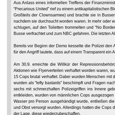
Aus Anlass eines informellen Treffens der Finanzminis
“Precarious United” rief zu einem antikapitalistischen B
Großteils der Clownsarmee) und brachte sie in Busse
nachdem sie durchsucht worden waren. In mehr oder we
schlugen, auf den Toiletten trommelten und “No Border
Busse verfrachtet und zum NBC gefahren. Die letzten A
Bereits vor Beginn der Demo kesselte die Polizei den A
für den Angriff lautete, dass auf einem Transparent ein
Am 30.9. erreichte die Willkür der Repressionsbehör
Aktionen wie Flyerverteilen verhaftet worden waren,
15 Cops brutal verhaftet. Dabei wurden Menschen mit 
wurden als “lefty bastards” beschimpft und Fragen nac
sechs mit schmerzhaften Polizeigriffen ins Innere ge
entkleiden, wurden von männlichen Cops ausgezogen un
Wasser pro Person ausgehändigt wurde, entließen die 
und Obst versorgt wurden. Allerdings hatten die Cops
der Lage, diese wiederzubeschaffen.