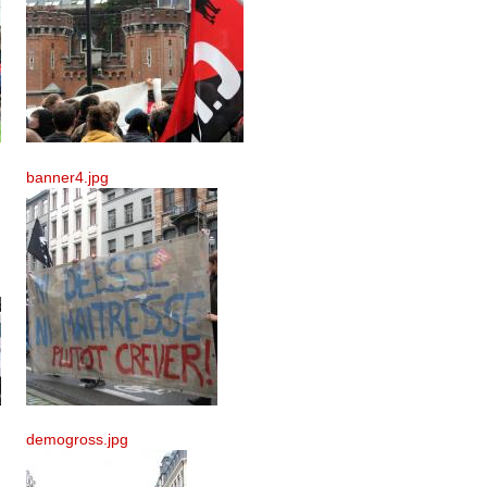
banner4.jpg
demogross.jpg