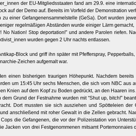
ter_innen der EU-Mitgliedsstaaten fand am 29.9. eine internat
lock auf der Demo auf. Bereits im Vorfeld der Demonstration verh
n zu einer Gefangenensammelstelle (GeSa). Dort wurden jewei
niger regelmäßigen Abständen wurde einiger Lärm gemacht, in
! No Nation! Stop deportation!” und andere Parolen riefen. N
ktivist_innen wurden gegen 2 Uhr nachts entlassen.
ntikap-Block und griff ihn später mit Pfefferspray, Pepperball
 Anarchie-Zeichen aufgemalt war.
den einen bisherigen traurigen Höhepunkt. Nachdem bereits 
 wurden um 15:45 Uhr sechs Menschen, die sich vom NBC aus a
den Knien auf dem Kopf zu Boden gedrückt, an den Haaren ins
h dem Grund der Festnahme wurden mit “Shut up, bitch!” beant
bracht. Dort mussten sie sich ausziehen und Spötteleien der 
d anschließend mit roher Gewalt in die Zellen gebracht. Nac
Cops die Gefangenen, die vor der Polizeistation von Unterst
 die Jacken von drei Festgenommenen mitsamt Portemonnaies o