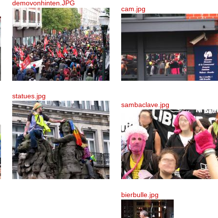
demovonhinten.JPG
cam.jpg
statues.jpg
sambaclave.jpg
bierbulle.jpg