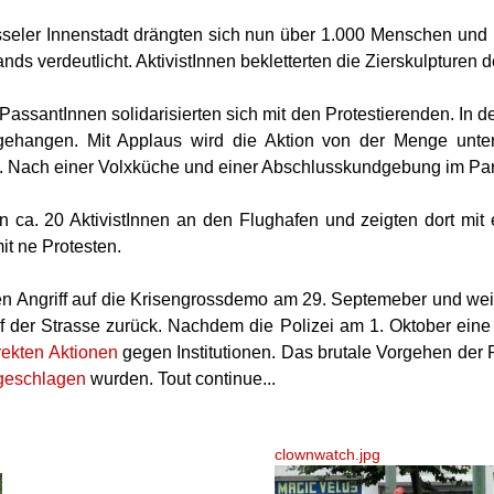
üsseler Innenstadt drängten sich nun über 1.000 Menschen und ri
nds verdeutlicht. AktivistInnen bekletterten die Zierskulptur
PassantInnen solidarisierten sich mit den Protestierenden. In
gehangen. Mit Applaus wird die Aktion von der Menge unte
n. Nach einer Volxküche und einer Abschlusskundgebung im Pa
 ca. 20 AktivistInnen an den Flughafen und zeigten dort mi
it ne Protesten.
gen Angriff auf die Krisengrossdemo am 29. Septemeber und we
auf der Strasse zurück. Nachdem die Polizei am 1. Oktober ei
rekten Aktionen
gegen Institutionen. Das brutale Vorgehen der 
geschlagen
wurden. Tout continue...
clownwatch.jpg