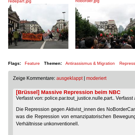
noborder.jpg
redepart.jpg
Flags:
Feature
Themen:
Antirassismus & Migration
Repress
Zeige Kommentare:
ausgeklappt
|
moderiert
[Brüssel] Massive Repression beim NBC
Verfasst von: police.par.tout_justice.nulle.part.. Verfass
Die Repression gegen Aktivist_innen des NoBorderCamps
was die Repression von emanzipatorischen Bewegungen a
Verhältnisse unkonventionell.