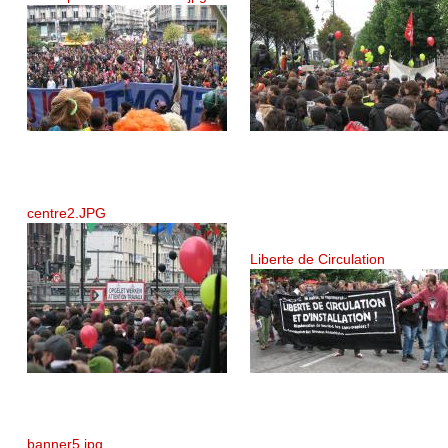
centre2.JPG
Liberte de Circulation
banner5.jpg