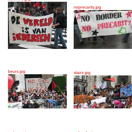
noprecarity.jpg
beurs.jpg
stairs.jpg