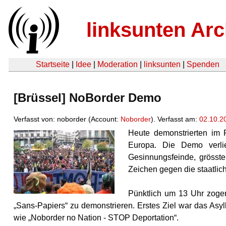
linksunten Arc
Startseite
|
Idee
|
Moderation
|
linksunten
|
Spenden
[Brüssel] NoBorder Demo
Verfasst von: noborder (Account:
Noborder
). Verfasst am:
02.10.2
Heute demonstrierten im
Europa. Die Demo verlie
Gesinnungsfeinde, grösste
Zeichen gegen die staatli
Pünktlich um 13 Uhr zogen
„Sans-Papiers“ zu demonstrieren. Erstes Ziel war das As
wie „Noborder no Nation - STOP Deportation“.