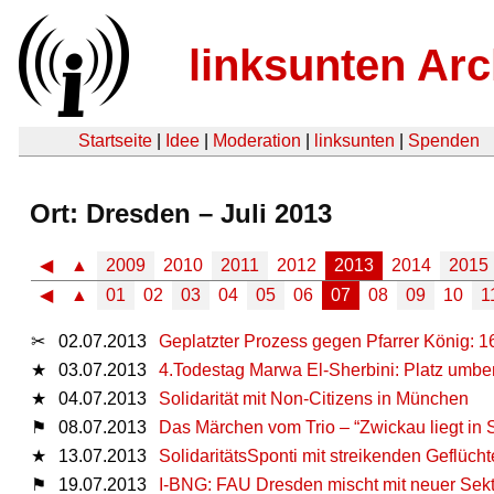
linksunten Arc
Startseite
|
Idee
|
Moderation
|
linksunten
|
Spenden
Ort: Dresden – Juli 2013
◀
▲
2009
2010
2011
2012
2013
2014
2015
◀
▲
01
02
03
04
05
06
07
08
09
10
1
✂
02.07.2013
Geplatzter Prozess gegen Pfarrer König: 1
★
03.07.2013
4.Todestag Marwa El-Sherbini: Platz umb
★
04.07.2013
Solidarität mit Non-Citizens in München
⚑
08.07.2013
Das Märchen vom Trio – “Zwickau liegt in
★
13.07.2013
SolidaritätsSponti mit streikenden Geflüch
⚑
19.07.2013
I-BNG: FAU Dresden mischt mit neuer Sekt