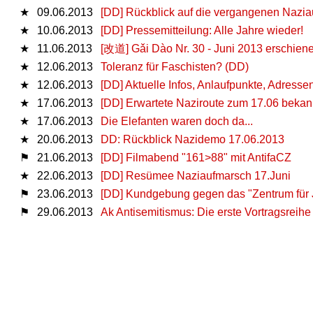
★
09.06.2013
[DD] Rückblick auf die vergangenen Nazi
★
10.06.2013
[DD] Pressemitteilung: Alle Jahre wieder!
★
11.06.2013
[改道] Gǎi Dào Nr. 30 - Juni 2013 erschien
★
12.06.2013
Toleranz für Faschisten? (DD)
★
12.06.2013
[DD] Aktuelle Infos, Anlaufpunkte, Adresse
★
17.06.2013
[DD] Erwartete Naziroute zum 17.06 bekan
★
17.06.2013
Die Elefanten waren doch da...
★
20.06.2013
DD: Rückblick Nazidemo 17.06.2013
⚑
21.06.2013
[DD] Filmabend "161>88" mit AntifaCZ
★
22.06.2013
[DD] Resümee Naziaufmarsch 17.Juni
⚑
23.06.2013
[DD] Kundgebung gegen das "Zentrum für Ju
⚑
29.06.2013
Ak Antisemitismus: Die erste Vortragsreihe 