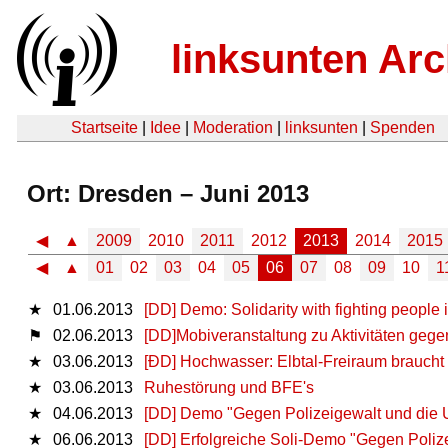
linksunten Arc
Startseite
|
Idee
|
Moderation
|
linksunten
|
Spenden
Ort: Dresden – Juni 2013
◀
▲
2009
2010
2011
2012
2013
2014
2015
◀
▲
01
02
03
04
05
06
07
08
09
10
1
★
01.06.2013
[DD] Demo: Solidarity with fighting people i
⚑
02.06.2013
[DD]Mobiveranstaltung zu Aktivitäten geg
★
03.06.2013
[ÐD] Hochwasser: Elbtal-Freiraum braucht 
★
03.06.2013
Ruhestörung und BFE's
★
04.06.2013
[DD] Demo "Gegen Polizeigewalt und die U
★
06.06.2013
[DD] Erfolgreiche Soli-Demo "Gegen Polize