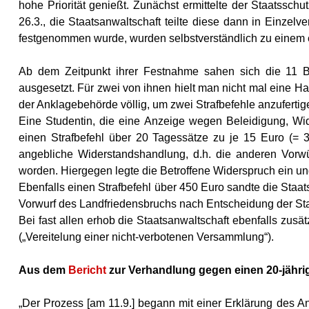
hohe Priorität genießt. Zunächst ermittelte der Staatss
26.3., die Staatsanwaltschaft teilte diese dann in Einzel
festgenommen wurde, wurden selbstverständlich zu einem
Ab dem Zeitpunkt ihrer Festnahme sahen sich die 11 Bl
ausgesetzt. Für zwei von ihnen hielt man nicht mal eine H
der Anklagebehörde völlig, um zwei Strafbefehle anzufertig
Eine Studentin, die eine Anzeige wegen Beleidigung, Wid
einen Strafbefehl über 20 Tagessätze zu je 15 Euro (= 3
angebliche Widerstandshandlung, d.h. die anderen Vorwür
worden. Hiergegen legte die Betroffene Widerspruch ein und
Ebenfalls einen Strafbefehl über 450 Euro sandte die Staat
Vorwurf des Landfriedensbruchs nach Entscheidung der St
Bei fast allen erhob die Staatsanwaltschaft ebenfalls z
(„Vereitelung einer nicht-verbotenen Versammlung“).
Aus dem
Bericht
zur Verhandlung gegen einen 20-jähr
„Der Prozess [am 11.9.] begann mit einer Erklärung des An