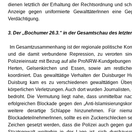
dienen letztlich der Erhaltung der Rechtsordnung und sch
Anzeige gegen uniformierte GewalttäterInnen eine G
Verdächtigung.
3. Der „Bochumer 26.3.“ in der Gesamtschau des letz
Im Gesamtzusammenhang ist der regionale politische Kon
und die damit verbundene Repression, zu verorten si
Polizeieinsatz mit Bezug auf alle ProNRW-Kundgebunge
Herten, Gelsenkirchen und Essen, sowie am restliche
koordiniert. Das gewalttätige Verhalten der Duisburger 
Duisburg kam es zu verschiedenen gewalttätigen Übergrif
körperlichen Verletzungen. Auch dort wurden Journalisten,
bedroht. Die Vermutung liegt nahe, dass unmittelbar n
erfolgreichen Blockade gegen den „Anti-Islamisierungsko
weitere derartige Schlappe hinzunehmen. Für nieman
BlockadeteilnehmerInnen, sollte es ein Zuckerschlecken sei
Zeichen gesetzt werden, dass die Polizei auch gegen gut
Staatsgewalt weiterhin in der Lage ist, sich durchzuse