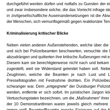
durchgeführt werden dürfen und notfalls zu Gunsten der 
und zwar insbesondere solche, die das Vorrecht infrage st
in zivilgesellschaftliche Auseinandersetzungen ist die A
der Menschen, sich vernunftsgemäß gegen
reaktionäre
Tend
Kriminalisierung kritischer Blicke
Neben vielen anderen Außenstehenden, welche über die t
und sich bei Polizeibeamten beschwerten, versuchte die 
abzudrängen und quitierten ihre kritische Äußerungen mit 
Diesem kam sie berechtigterweise nicht nach und bekam 
zugestellt, weil sie Widerstand geleistet haben soll. Nebe
ZeugInnen, welche die Beamten je nach Lust und L
Pressefotografen mit Festnahme drohten. Ein Polizeibe
schwanger war. Dem „entgegnete“ der Duisburger Polizist 
werden, entfernte er sich sofort. Im juristischen Jargo
Vertuschungstaten bezeichnen, um die „Maßnahmen“ ihrer 
der 10 DemonstrantInnen waren jeweils gleich mehrere 
immer einE Beamter/Beamtin zwecks Fixierung auf der 