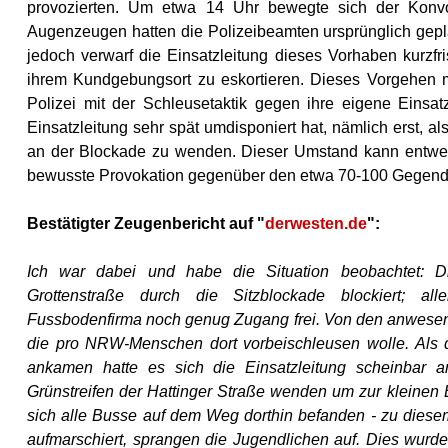
provozierten. Um etwa 14 Uhr bewegte sich der Konv
Augenzeugen hatten die Polizeibeamten ursprünglich gepl
jedoch verwarf die Einsatzleitung dieses Vorhaben kurzfr
ihrem Kundgebungsort zu eskortieren. Dieses Vorgehen mut
Polizei mit der Schleusetaktik gegen ihre eigene Einsat
Einsatzleitung sehr spät umdisponiert hat, nämlich erst, 
an der Blockade zu wenden. Dieser Umstand kann entwede
bewusste Provokation gegenüber den etwa 70-100 Gegend
Bestätigter Zeugenbericht auf "
derwesten.de
":
Ich war dabei un
d ha
be die Situation beobachtet: D
Grottenstraße durch die Sitzblockade blockiert; a
Fussboden
firma noch genug Zugang frei. Von den anwesen
die pro NRW-Mens
che
n dort vorbeischleusen wolle. Als 
ankamen hatte es sich die Einsatzleitung scheinbar 
Grünstreifen der Hattinger Straße w
enden um zur kleinen E
sich alle Busse auf dem Weg dorthin befanden - zu diese
aufmarschiert, sprangen die Jugendlichen auf. Dies wurd