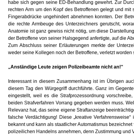
habe sich gegen seine ED-Behandlung gewehrt. Zur Durc
rechten Arm um den Kopf des Betroffenen gelegt und mit s
Fingerabdrücke ungehindert abnehmen konnten. Der Betro
die rechte Armbeuge des Unterzeichners gerutscht, worau
Anatomie ist ganz gewiss nicht nötig, um diese Darstellun
der Betroffene von seiner Halsgegend anfertigte, auf die A
Zum Abschluss seiner Erläuterungen merkte der Unterze
weder seine Kollegen noch der Betroffene, verletzt worden 
„Anständige Leute zeigen Polizeibeamte nicht an!“
Interessant in diesem Zusammenhang ist im Übrigen auch
diesem Tag den Würgegriff durchführte. Ganz im Gegenteil,
eingestellt, weil es die Strafprozessordnung vorschreib
beiden Strafverfahren Vorrang gegeben werden muss. We
Relevanz hat, das seine eigene Straftanzeige beeinträchti
falsche Verdächtigung! Diese „kreative Verfahrensweise“ 
bekannt und kann als staatlicher Automatismus bezeichne
polizeilichen Handelns annehmen, denn Zustimmung und Ve