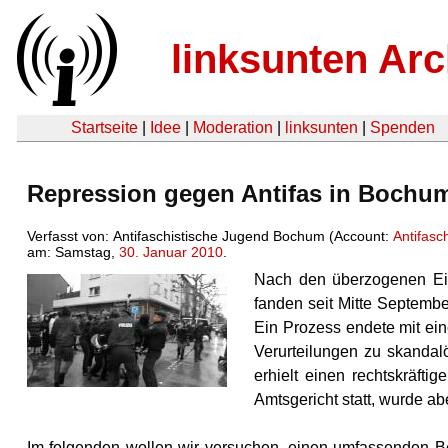
linksunten Arc
Startseite
|
Idee
|
Moderation
|
linksunten
|
Spenden
Repression gegen Antifas in Bochum 
Verfasst von: Antifaschistische Jugend Bochum (Account:
Antifasc
am: Samstag,
30. Januar 2010
.
Nach den überzogenen Ein
fanden seit Mitte September
Ein Prozess endete mit ein
Verurteilungen zu skandal
erhielt einen rechtskräfti
Amtsgericht statt, wurde ab
Im folgenden wollen wir versuchen, einen umfassenden Be