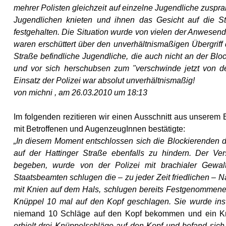
mehrer Polisten gleichzeit auf einzelne Jugendliche zuspr
Jugendlichen knieten und ihnen das Gesicht auf die St
festgehalten. Die Situation wurde von vielen der Anwesend
waren erschüttert über den unverhältnismaßigen Übergrif
Straße befindliche Jugendliche, die auch nicht an der Blo
und vor sich herschubsen zum "verschwinde jetzt von de
Einsatz der Polizei war absolut unverhältnismaßig!
von michni
,
am 26.03.2010 um 18:13
Im folgenden rezitieren wir einen Ausschnitt aus unserem 
mit Betroffenen und AugenzeugInnen bestätigte:
„In diesem Moment entschlossen sich die Blockierenden 
auf der Hattinger Straße ebenfalls zu hindern. Der Ver
begeben, wurde von der Polizei mit brachialer Gewal
Staatsbeamten schlugen die – zu jeder Zeit friedlichen – 
mit Knien auf dem Hals, schlugen bereits Festgenommene 
Knüppel 10 mal auf den Kopf geschlagen. Sie wurde ins
niemand 10 Schläge auf den Kopf bekommen und ein Kr
erhielt drei Knüppelschläge auf den Kopf und befand sic