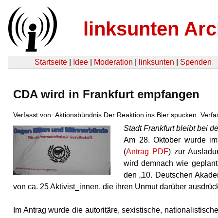
linksunten Arc
Startseite
|
Idee
|
Moderation
|
linksunten
|
Spenden
CDA wird in Frankfurt empfangen
Verfasst von: Aktionsbündnis Der Reaktion ins Bier spucken. Verf
Stadt Frankfurt bleibt bei
Am 28. Oktober wurde im 
(
Antrag PDF
) zur Auslad
wird demnach wie geplan
den „10. Deutschen Akademi
von ca. 25 Aktivist_innen, die ihren Unmut darüber ausdrüc
Im Antrag wurde die autoritäre, sexistische, nationalistisc