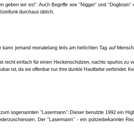
en geben wir es!". Auch Begriffe wie "Nigger" und "Dogbrain
izeifunk durchaus üblich.
ie kann jemand monatelang teils am hellichten Tag auf Mensch
ist recht einfach für einen Heckenschützen, nachts spurlos zu 
ar ist, da sie offenbar nur ihre dunkle Hautfarbe verbindet. K
n zum sogenannten "Lasermann": Dieser benutzte 1992 ein High
ederzuschiessen. Der "Lasermann" - ein polizeibekannter Rec