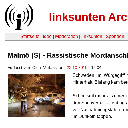
linksunten Arc
Startseite
|
Idee
|
Moderation
|
linksunten
|
Spenden
Malmö (S) - Rassistische Mordansch
Verfasst von: Olea. Verfasst am:
23.10.2010
- 13:04.
Schweden im Würgegriff r
Hinterhalt. Bislang kam be
Schon seit mehr als einem 
den Sachverhalt allerdings
vor Nachahmungstätern und
im Dunkeln tappen.