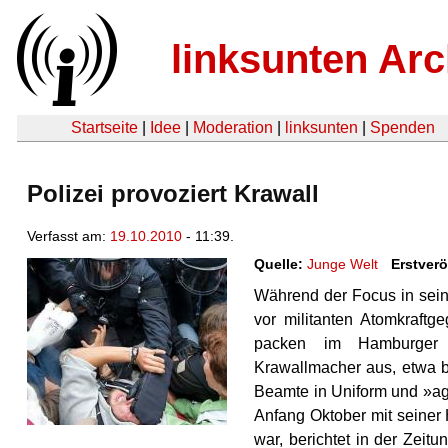
linksunten Arc
Startseite
|
Idee
|
Moderation
|
linksunten
|
Spenden
Polizei provoziert Krawall
Verfasst am:
19.10.2010
- 11:39.
Quelle:
Junge Welt
Erstverö
Während der Focus in sein
vor militanten Atomkraftg
packen im Hamburger A
Krawallmacher aus, etwa b
Beamte in Uniform und »age
Anfang Oktober mit seiner
war, berichtet in der Zeit