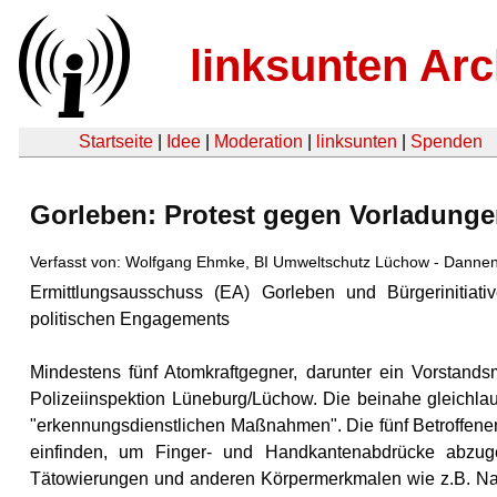
linksunten Arc
Startseite
|
Idee
|
Moderation
|
linksunten
|
Spenden
Gorleben: Protest gegen Vorladung
Verfasst von: Wolfgang Ehmke, BI Umweltschutz Lüchow - Danne
Ermittlungsausschuss (EA) Gorleben und Bürgerinitiat
politischen Engagements
Mindestens fünf Atomkraftgegner, darunter ein Vorstands
Polizeiinspektion Lüneburg/Lüchow. Die beinahe gleichla
"erkennungsdienstlichen Maßnahmen". Die fünf Betroffenen
einfinden, um Finger- und Handkantenabdrücke abzug
Tätowierungen und anderen Körpermerkmalen wie z.B. Nar