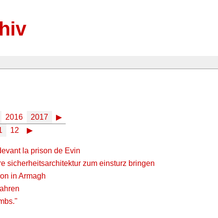
hiv
2016
2017
▶
1
12
▶
evant la prison de Evin
hre sicherheitsarchitektur zum einsturz bringen
tion in Armagh
ahren
mbs."