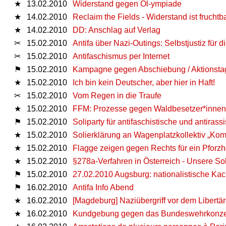
★
13.02.2010
Widerstand gegen Öl-ympiade
★
14.02.2010
Reclaim the Fields - Widerstand ist fruchtb
★
14.02.2010
DD: Anschlag auf Verlag
✂
15.02.2010
Antifa über Nazi-Outings: Selbstjustiz für 
✂
15.02.2010
Antifaschismus per Internet
⚑
15.02.2010
Kampagne gegen Abschiebung / Aktionstag
★
15.02.2010
Ich bin kein Deutscher, aber hier in Haft!
✂
15.02.2010
Vom Regen in die Traufe
★
15.02.2010
FFM: Prozesse gegen Waldbesetzer*innen
⚑
15.02.2010
Soliparty für antifaschistische und antirassi
★
15.02.2010
Solierklärung an Wagenplatzkollektiv „Ko
★
15.02.2010
Flagge zeigen gegen Rechts für ein Pfor
★
15.02.2010
§278a-Verfahren in Österreich - Unsere Sol
⚑
15.02.2010
27.02.2010 Augsburg: nationalistische Ka
⚑
16.02.2010
Antifa Info Abend
★
16.02.2010
[Magdeburg] Naziübergriff vor dem Libertä
★
16.02.2010
Kundgebung gegen das Bundeswehrkonzert 