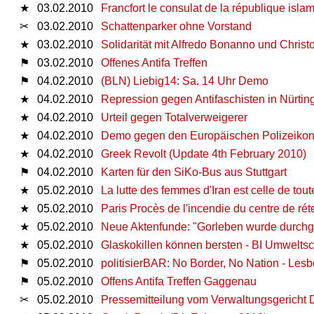
★
03.02.2010
Francfort le consulat de la république isla
✂
03.02.2010
Schattenparker ohne Vorstand
★
03.02.2010
Solidarität mit Alfredo Bonanno und Christ
⚑
03.02.2010
Offenes Antifa Treffen
⚑
04.02.2010
(BLN) Liebig14: Sa. 14 Uhr Demo
★
04.02.2010
Repression gegen Antifaschisten in Nürtin
★
04.02.2010
Urteil gegen Totalverweigerer
★
04.02.2010
Demo gegen den Europäischen Polizeikon
★
04.02.2010
Greek Revolt (Update 4th February 2010)
⚑
04.02.2010
Karten für den SiKo-Bus aus Stuttgart
★
05.02.2010
La lutte des femmes d'Iran est celle de tout
★
05.02.2010
Paris Procès de l'incendie du centre de ré
★
05.02.2010
Neue Aktenfunde: "Gorleben wurde durchg
★
05.02.2010
Glaskokillen können bersten - BI Umweltsc
⚑
05.02.2010
politisierBAR: No Border, No Nation - Les
⚑
05.02.2010
Offens Antifa Treffen Gaggenau
✂
05.02.2010
Pressemitteilung vom Verwaltungsgericht 