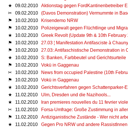
★
09.02.2010
Aktionstag gegen FordKantinenbetreiber E
✂
09.02.2010
(Davos Demonstration) Vermummte in Basel 
⚑
10.02.2010
Krisendemo NRW
⚑
10.02.2010
Polizeigewalt gegen Flüchtlinge und Migr
★
10.02.2010
Greek Revolt (Update 9th & 10th February
⚑
10.02.2010
27.03 ¦ Manifestation Antifasciste à Chaun
⚑
10.02.2010
27.03: Antifaschistische Demonstration in 
★
10.02.2010
S: Banken, Farbbeutel und Gerichtsurteile
⚑
10.02.2010
Vokü in Gaggenau
✂
10.02.2010
News from occupied Palestine (10th Febru
⚑
10.02.2010
Vokü in Gaggenau
★
10.02.2010
Gerichtsverfahren gegen Schattenparker-E
★
11.02.2010
Ulm, Dresden und die Nazihools...
★
11.02.2010
Iran premieres nouvelles du 11 fevrier viol
✂
11.02.2010
Forsa-Umfrage: Große Zustimmung in alle
⚑
11.02.2010
Antiziganistische Zustände - Wer nicht arbe
★
11.02.2010
Gegen Pro NRW und andere RassistInnen