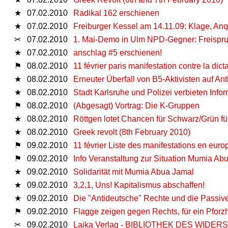
★
07.02.2010
Radikal 162 erschienen
★
07.02.2010
Freiburger Kessel am 14.11.09: Klage, Anq
✂
07.02.2010
1. Mai-Demo in Ulm NPD-Gegner: Freispruc
★
07.02.2010
anschlag #5 erschienen!
⚑
08.02.2010
11 février paris manifestation contre la dict
★
08.02.2010
Erneuter Überfall von B5-Aktivisten auf A
★
08.02.2010
Stadt Karlsruhe und Polizei verbieten Info
⚑
08.02.2010
(Abgesagt) Vortrag: Die K-Gruppen
★
08.02.2010
Röttgen lotet Chancen für Schwarz/Grün 
★
08.02.2010
Greek revolt (8th February 2010)
⚑
09.02.2010
11 février Liste des manifestations en europ
⚑
09.02.2010
Info Veranstaltung zur Situation Mumia Ab
★
09.02.2010
Solidarität mit Mumia Abua Jamal
★
09.02.2010
3,2,1, Uns! Kapitalismus abschaffen!
★
09.02.2010
Die "Antideutsche" Rechte und die Passiv
⚑
09.02.2010
Flagge zeigen gegen Rechts, für ein Pfo
✂
09.02.2010
Laika Verlag - BIBLIOTHEK DES WIDE