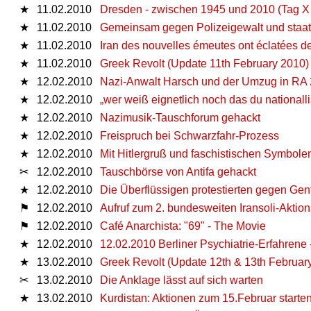
★
11.02.2010
Dresden - zwischen 1945 und 2010 (Tag X 
★
11.02.2010
Gemeinsam gegen Polizeigewalt und staat
★
11.02.2010
Iran des nouvelles émeutes ont éclatées d
★
11.02.2010
Greek Revolt (Update 11th February 2010)
★
12.02.2010
Nazi-Anwalt Harsch und der Umzug in RA
★
12.02.2010
„wer weiß eignetlich noch das du nationallis
★
12.02.2010
Nazimusik-Tauschforum gehackt
★
12.02.2010
Freispruch bei Schwarzfahr-Prozess
★
12.02.2010
Mit Hitlergruß und faschistischen Symbole
✂
12.02.2010
Tauschbörse von Antifa gehackt
★
12.02.2010
Die Überflüssigen protestierten gegen Gentr
⚑
12.02.2010
Aufruf zum 2. bundesweiten Iransoli-Aktio
⚑
12.02.2010
Café Anarchista: "69" - The Movie
★
12.02.2010
12.02.2010 Berliner Psychiatrie-Erfahrene 
★
13.02.2010
Greek Revolt (Update 12th & 13th Februar
✂
13.02.2010
Die Anklage lässt auf sich warten
★
13.02.2010
Kurdistan: Aktionen zum 15.Februar starte