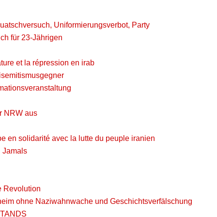
uatschversuch, Uniformierungsverbot, Party
h für 23-Jährigen
ature et la répression en irab
ntisemitismusgegner
rmationsveranstaltung
für NRW aus
e en solidarité avec la lutte du peuple iranien
u Jamals
e Revolution
rzheim ohne Naziwahnwache und Geschichtsverfälschung
RSTANDS