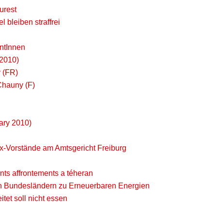
urest
bleiben straffrei
antInnen
 2010)
y (FR)
Chauny (F)
ary 2010)
x-Vorstände am Amtsgericht Freiburg
ents affrontements a téheran
n Bundesländern zu Erneuerbaren Energien
itet soll nicht essen