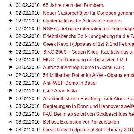
★
01.02.2010
65 Jahre nach den Bombern...
★
02.02.2010
Neuer Castorbehälter für Gorleben genehm
★
02.02.2010
Guatemaltekische Aktivistin ermordet
✂
02.02.2010
RSF startet neue internationale Homepage
★
02.02.2010
Erlebnisbericht: Soli-Kundgebung für die 
★
02.02.2010
Greek Revolt (Updates of 1st & 2nd Februa
★
02.02.2010
SIKO 2009 – Gegen Krieg, Kapitalismus un
★
02.02.2010
MUC: Zur Räumung der besetzten LMU
⚑
02.02.2010
Aufruf zur Antirep-Demo in Aarau (CH)
✂
02.02.2010
54 Milliarden Dollar für AKW - Obama emp
★
02.02.2010
Anti-WEF-Demo in Basel
⚑
02.02.2010
Café Anarchista
⚑
03.02.2010
Atommüll ist kein Fasching - Anti-Atom-
★
03.02.2010
Regierungen in Bonn und Hannover zweife
★
03.02.2010
FAU Berlin ab sofort von Strafbeschluss be
✂
03.02.2010
Belfast: Explosion vor Polizeistation
★
03.02.2010
Greek Revolt (Update of 3rd February 2010