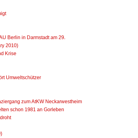
igt
FAU Berlin in Darmstadt am 29.
ry 2010)
d Krise
ört Umweltschützer
Spaziergang zum AtKW Neckarwestheim
lten schon 1981 an Gorleben
droht
)