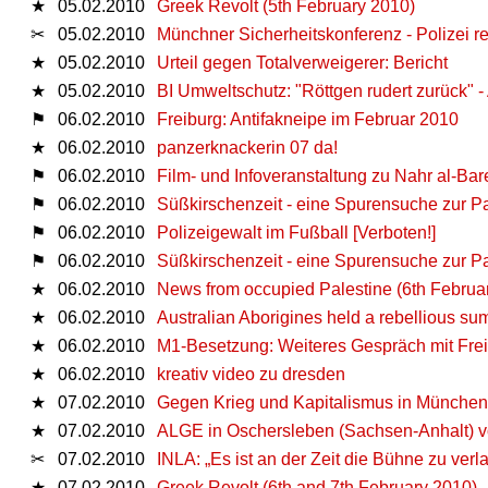
★
05.02.2010
Greek Revolt (5th February 2010)
✂
05.02.2010
Münchner Sicherheitskonferenz - Polizei r
★
05.02.2010
Urteil gegen Totalverweigerer: Bericht
★
05.02.2010
BI Umweltschutz: "Röttgen rudert zurück" 
⚑
06.02.2010
Freiburg: Antifakneipe im Februar 2010
★
06.02.2010
panzerknackerin 07 da!
⚑
06.02.2010
Film- und Infoveranstaltung zu Nahr al-Bar
⚑
06.02.2010
Süßkirschenzeit - eine Spurensuche zur 
⚑
06.02.2010
Polizeigewalt im Fußball [Verboten!]
⚑
06.02.2010
Süßkirschenzeit - eine Spurensuche zur 
★
06.02.2010
News from occupied Palestine (6th Februa
★
06.02.2010
Australian Aborigines held a rebellious su
★
06.02.2010
M1-Besetzung: Weiteres Gespräch mit Frei
★
06.02.2010
kreativ video zu dresden
★
07.02.2010
Gegen Krieg und Kapitalismus in München
★
07.02.2010
ALGE in Oschersleben (Sachsen-Anhalt) v
✂
07.02.2010
INLA: „Es ist an der Zeit die Bühne zu verl
★
07.02.2010
Greek Revolt (6th and 7th February 2010)