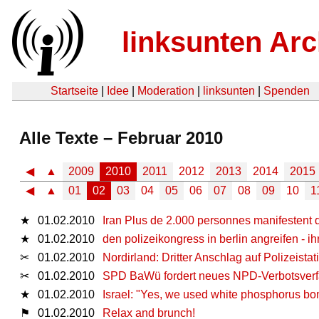
linksunten Arc
Startseite
|
Idee
|
Moderation
|
linksunten
|
Spenden
Alle Texte – Februar 2010
◀
▲
2009
2010
2011
2012
2013
2014
2015
◀
▲
01
02
03
04
05
06
07
08
09
10
1
★
01.02.2010
Iran Plus de 2.000 personnes manifestent d
★
01.02.2010
den polizeikongress in berlin angreifen - i
✂
01.02.2010
Nordirland: Dritter Anschlag auf Polizeista
✂
01.02.2010
SPD BaWü fordert neues NPD-Verbotsverf
★
01.02.2010
Israel: "Yes, we used white phosphorus bo
⚑
01.02.2010
Relax and brunch!