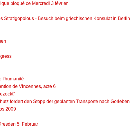
mique bloquè ce Mercredi 3 février
os Stratigopolous - Besuch beim griechischen Konsulat in Berlin
gen
gress
e l'humanité
tention de Vincennes, acte 6
ezockt"
hutz fordert den Stopp der geplanten Transporte nach Gorleben
bos 2009
Dresden 5. Februar