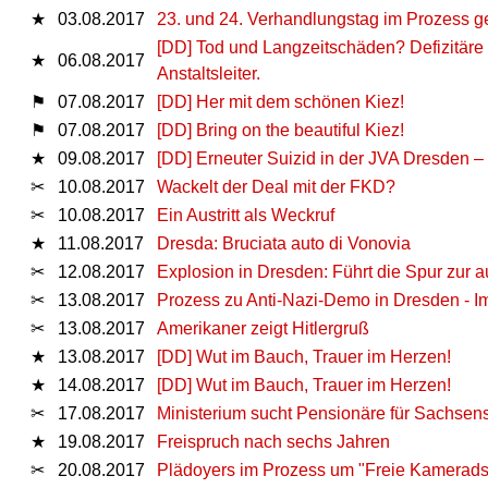
★
03.08.2017
23. und 24. Verhandlungstag im Prozess ge
[DD] Tod und Langzeitschäden? Defizitäre
★
06.08.2017
Anstaltsleiter.
⚑
07.08.2017
[DD] Her mit dem schönen Kiez!
⚑
07.08.2017
[DD] Bring on the beautiful Kiez!
★
09.08.2017
[DD] Erneuter Suizid in der JVA Dresden –
✂
10.08.2017
Wackelt der Deal mit der FKD?
✂
10.08.2017
Ein Austritt als Weckruf
★
11.08.2017
Dresda: Bruciata auto di Vonovia
✂
12.08.2017
Explosion in Dresden: Führt die Spur zur 
✂
13.08.2017
Prozess zu Anti-Nazi-Demo in Dresden - Im
✂
13.08.2017
Amerikaner zeigt Hitlergruß
★
13.08.2017
[DD] Wut im Bauch, Trauer im Herzen!
★
14.08.2017
[DD] Wut im Bauch, Trauer im Herzen!
✂
17.08.2017
Ministerium sucht Pensionäre für Sachsen
★
19.08.2017
Freispruch nach sechs Jahren
✂
20.08.2017
Plädoyers im Prozess um "Freie Kamerads