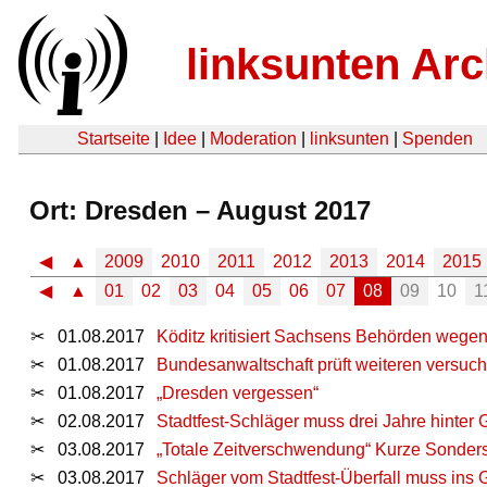
linksunten Arc
Startseite
|
Idee
|
Moderation
|
linksunten
|
Spenden
Ort: Dresden – August 2017
◀
▲
2009
2010
2011
2012
2013
2014
2015
◀
▲
01
02
03
04
05
06
07
08
09
10
1
✂
01.08.2017
Köditz kritisiert Sachsens Behörden weg
✂
01.08.2017
Bundesanwaltschaft prüft weiteren versuc
✂
01.08.2017
„Dresden vergessen“
✂
02.08.2017
Stadtfest-Schläger muss drei Jahre hinter G
✂
03.08.2017
„Totale Zeitverschwendung“ Kurze Sonder
✂
03.08.2017
Schläger vom Stadtfest-Überfall muss ins 