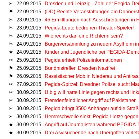
✂
22.09.2015
Dresden und Leipzig - Zahl der Pegida-De
⚑
22.09.2015
(DD) Rechte Veranstaltungen am Donners
✂
23.09.2015
46 Ermittlungen nach Ausschreitungen in 
✂
23.09.2015
Pegida-Leute bedrohen Theater-Spieler!
✂
24.09.2015
Wie rechts darf eine Richterin sein?
✂
24.09.2015
Bürgerversammlung zu neuem Asylheim i
★
24.09.2015
Kinder und Jugendliche bei PEGIDA-Demon
✂
25.09.2015
Pegida erhielt Polizeiinformationen
⚑
25.09.2015
Bündnistreffen Dresden Nazifrei
⚑
26.09.2015
Rassistischer Mob in Niederau und Antira
✂
27.09.2015
Pegida-Spitzel: Dresdner Polizei sucht Ma
✂
30.09.2015
Ulbig will harte Linie gegen rechts und link
✂
30.09.2015
Fremdenfeindlicher Angriff auf Pakistaner
✂
30.09.2015
Pegida bringt 8500 Anhänger auf die Stra
✂
30.09.2015
Hemmschwelle sinkt: Pegida-Hetze gegen d
★
30.09.2015
Angriff auf Journalisten während PEGIDA
★
30.09.2015
Drei Asylsuchende nach Übergriffen verletz