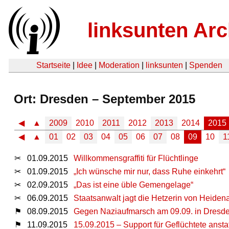
linksunten Arc
Startseite
|
Idee
|
Moderation
|
linksunten
|
Spenden
Ort: Dresden – September 2015
◀
▲
2009
2010
2011
2012
2013
2014
2015
◀
▲
01
02
03
04
05
06
07
08
09
10
1
✂
01.09.2015
Willkommensgraffiti für Flüchtlinge
✂
01.09.2015
„Ich wünsche mir nur, dass Ruhe einkehrt“
✂
02.09.2015
„Das ist eine üble Gemengelage“
✂
06.09.2015
Staatsanwalt jagt die Hetzerin von Heiden
⚑
08.09.2015
Gegen Naziaufmarsch am 09.09. in Dresd
⚑
11.09.2015
15.09.2015 – Support für Geflüchtete anst