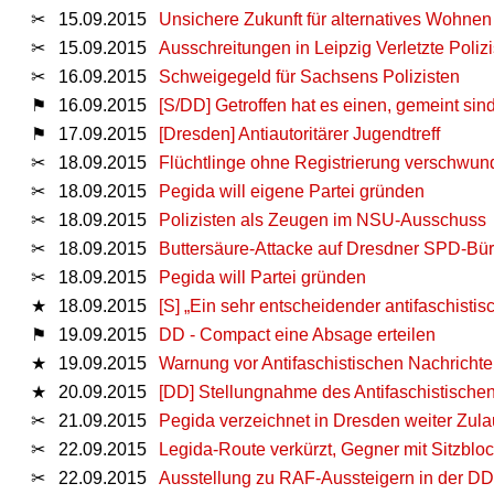
✂
15.09.2015
Unsichere Zukunft für alternatives Wohnen
✂
15.09.2015
Ausschreitungen in Leipzig Verletzte Poliz
✂
16.09.2015
Schweigegeld für Sachsens Polizisten
⚑
16.09.2015
[S/DD] Getroffen hat es einen, gemeint sin
⚑
17.09.2015
[Dresden] Antiautoritärer Jugendtreff
✂
18.09.2015
Flüchtlinge ohne Registrierung verschwu
✂
18.09.2015
Pegida will eigene Partei gründen
✂
18.09.2015
Polizisten als Zeugen im NSU-Ausschuss
✂
18.09.2015
Buttersäure-Attacke auf Dresdner SPD-Bü
✂
18.09.2015
Pegida will Partei gründen
★
18.09.2015
[S] „Ein sehr entscheidender antifaschistisc
⚑
19.09.2015
DD - Compact eine Absage erteilen
★
19.09.2015
Warnung vor Antifaschistischen Nachricht
★
20.09.2015
[DD] Stellungnahme des Antifaschistische
✂
21.09.2015
Pegida verzeichnet in Dresden weiter Zula
✂
22.09.2015
Legida-Route verkürzt, Gegner mit Sitzblo
✂
22.09.2015
Ausstellung zu RAF-Aussteigern in der D