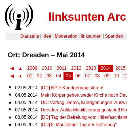
linksunten Arc
Startseite
|
Idee
|
Moderation
|
linksunten
|
Spenden
Ort: Dresden – Mai 2014
◀
▲
2009
2010
2011
2012
2013
2014
2015
◀
▲
01
02
03
04
05
06
07
08
09
10
1
⚑
02.05.2014
[DD] NPD-Kundgebung stören!
⚑
04.05.2014
Mein Kör­per ge­hört weder Kir­che noch De
★
04.05.2014
DD: Vortrag, Demo, Kundgebungen: Auswer
⚑
07.05.2014
Dresden: Antifa-Mobilisierung gestartet! N
★
08.05.2014
[DD] Tag der Befreiung vom Hitlerfaschism
★
09.05.2014
[DD] 8. Mai Demo "Tag der Befreiung"