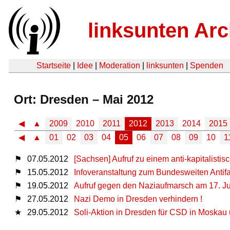
linksunten Arc
Startseite
|
Idee
|
Moderation
|
linksunten
|
Spenden
Ort: Dresden – Mai 2012
◀
▲
2009
2010
2011
2012
2013
2014
2015
◀
▲
01
02
03
04
05
06
07
08
09
10
1
⚑
07.05.2012
[Sachsen] Aufruf zu einem anti-kapitalist
⚑
15.05.2012
Infoveranstaltung zum Bundesweiten Anti
⚑
19.05.2012
Aufruf gegen den Naziaufmarsch am 17. J
⚑
27.05.2012
Nazi Demo in Dresden verhindern !
★
29.05.2012
Soli-Aktion in Dresden für CSD in Moskau