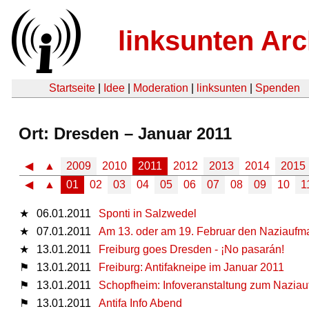
linksunten Arc
Startseite
|
Idee
|
Moderation
|
linksunten
|
Spenden
Ort: Dresden – Januar 2011
◀
▲
2009
2010
2011
2012
2013
2014
2015
◀
▲
01
02
03
04
05
06
07
08
09
10
1
★
06.01.2011
Sponti in Salzwedel
★
07.01.2011
Am 13. oder am 19. Februar den Naziaufm
★
13.01.2011
Freiburg goes Dresden - ¡No pasarán!
⚑
13.01.2011
Freiburg: Antifakneipe im Januar 2011
⚑
13.01.2011
Schopfheim: Infoveranstaltung zum Naziau
⚑
13.01.2011
Antifa Info Abend